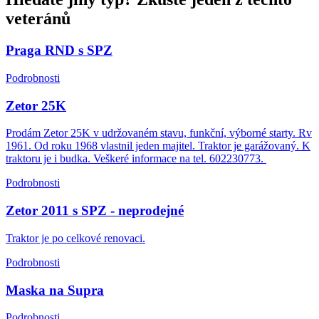
veteránů
Praga RND s SPZ
Podrobnosti
Zetor 25K
Prodám Zetor 25K v udržovaném stavu, funkční, výborné starty. Rv
1961. Od roku 1968 vlastnil jeden majitel. Traktor je garážovaný. K
traktoru je i budka. Veškeré informace na tel. 602230773.
Podrobnosti
Zetor 2011 s SPZ - neprodejné
Traktor je po celkové renovaci.
Podrobnosti
Maska na Supra
Podrobnosti