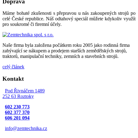
Doprava
Máme bohaté zkušenosti s přepravou u nás zakoupených strojů po
celé České republice. Náš odtahový speciál můžete kdykoliv využít
pro soukromé či firemní účely.
Naše firma byla založena počátkem roku 2005 jako rodinná firma
zabývající se nákupem a prodejem starších zemědělských strojů,
traktorů, manipulační techniky, zemních a stavebních strojů.
celý článek
Kontakt
Pod Řivnáčem 1489
252 63 Roztoky
602 230 773
602 377 370
606 201 094
info@zemtechnika.cz