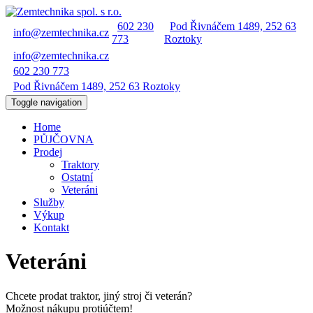
602 230
Pod Řivnáčem 1489, 252 63
info@zemtechnika.cz
773
Roztoky
info@zemtechnika.cz
602 230 773
Pod Řivnáčem 1489, 252 63 Roztoky
Toggle navigation
Home
PŮJČOVNA
Prodej
Traktory
Ostatní
Veteráni
Služby
Výkup
Kontakt
Veteráni
Chcete prodat traktor, jiný stroj či veterán?
Možnost nákupu protiúčtem!