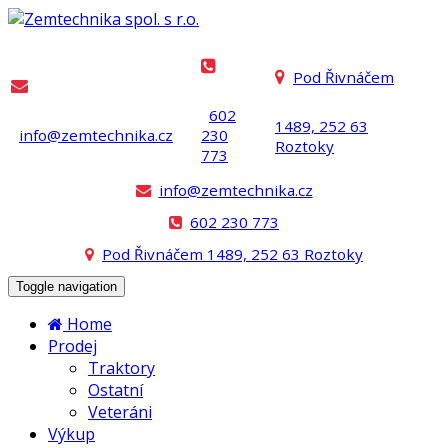
Pod Řivnáčem
602
1489, 252 63
info@zemtechnika.cz
230
Roztoky
773
info@zemtechnika.cz
602 230 773
Pod Řivnáčem 1489, 252 63 Roztoky
Toggle navigation
Home
Prodej
Traktory
Ostatní
Veteráni
Výkup