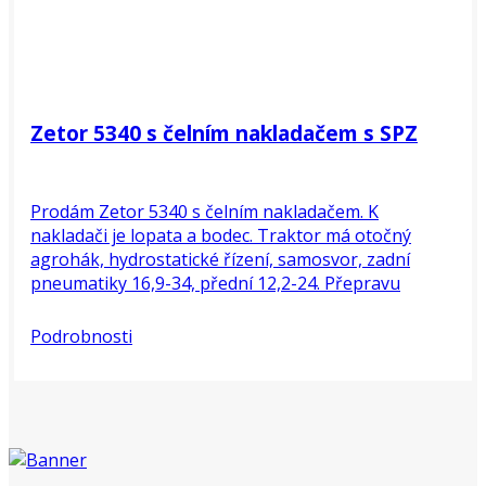
Zetor 5340 s čelním nakladačem s SPZ
Prodám Zetor 5340 s čelním nakladačem. K
nakladači je lopata a bodec. Traktor má otočný
agrohák, hydrostatické řízení, samosvor, zadní
pneumatiky 16,9-34, přední 12,2-24. Přepravu
traktoru můžu zajistit. Veškeré informace na...
Podrobnosti