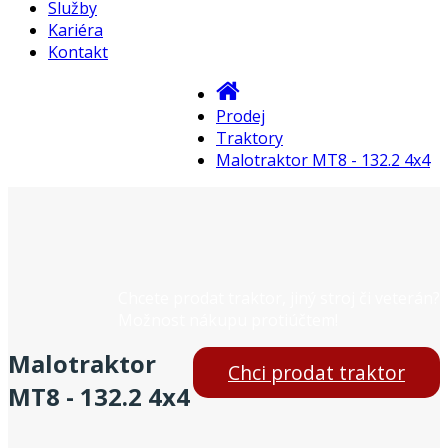
Služby
Kariéra
Kontakt
Prodej
Traktory
Traktory
Malotraktor MT8 - 132.2 4x4
Chcete prodat traktor, jiný stroj či veterán?
Možnost nákupu protiúčtem!
Malotraktor
Chci prodat traktor
MT8 - 132.2 4x4