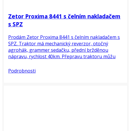
Zetor Proxima 8441 s čelním nakladačem
s SPZ
Prodám Zetor Proxima 8441 s čelním nakladačem s
SPZ. Traktor má mechanický reverzor, otočný
agrohák, grammer sedačku, přední bržděnou
nápravu, rychlost 40km. Přepravu traktoru můžu
zajistit. Veškeré informace na tel....
Podrobnosti