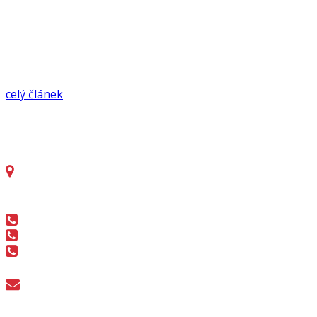
Naše firma byla založena počátkem roku 2005 jako rodinná firma
zabývající se nákupem a prodejem starších zemědělských strojů,
traktorů, manipulační techniky, zemních a stavebních strojů.
celý článek
Kontakt
Pod Řivnáčem 1489
252 63 Roztoky
602 230 773
602 377 370
606 201 094
info@zemtechnika.cz