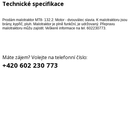
Technické specifikace
Prodám malotraktor MT8- 132.2. Motor - dvouválec slavia. K malotraktoru jsou
brány, kypřič, pluh. Malotraktor je plně funkční, je udržovaný. Přepravu
malotraktoru můžu zajistit. Veškeré informace na tel. 602230773.
Máte zájem? Volejte na telefonní číslo:
+420 602 230 773