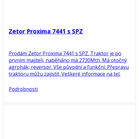
Zetor Proxima 7441 s SPZ
Prodám Zetor Proxima 7441 s SPZ. Traktor je po
prvním majiteli, naběháno má 2730Mth. Má otočný
agrohák, reversor. Vše původní a funkční. Přepravu
traktoru můžu zajistit. Veškeré informace na tel.
602230773.
Podrobnosti