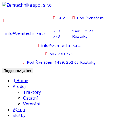
602
Pod Řivnáčem
230
1489, 252 63
info@zemtechnika.cz
773
Roztoky
info@zemtechnika.cz
602 230 773
Pod Řivnáčem 1489, 252 63 Roztoky
Toggle navigation
Home
Prodej
Traktory
Ostatní
Veteráni
Výkup
Služby