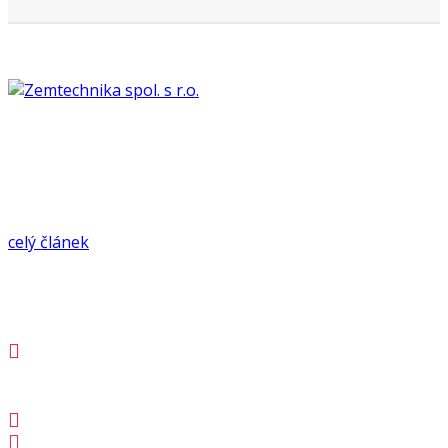
Naše firma byla založena počátkem roku 2005 jako rodinná firma
zabývající se nákupem a prodejem starších zemědělských strojů,
traktorů, manipulační techniky, zemních a stavebních strojů.
celý článek
Kontakt
Pod Řivnáčem 1489
252 63 Roztoky
602 230 773
602 377 370