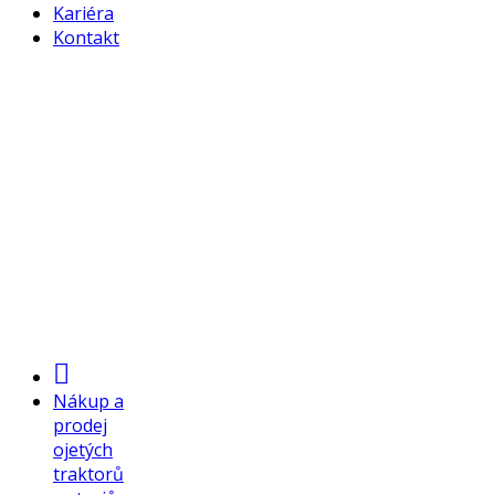
Kariéra
Kontakt
Nákup a prodej
ojetých traktorů
a strojů
Nákup a
prodej
ojetých
Chcete prodat traktor, jiný stroj či veterán?
traktorů
Možnost nákupu protiúčtem!