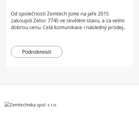
Od společnosti Zemtech jsme na jaře 2015
zakoupili Zetor 7745 ve skvělém stavu, a za velmi
dobrou cenu. Celá komunikace i následný prodej...
Podrobnosti
Naše firma byla založena počátkem roku 2005 jako rodinná firma
zabývající se nákupem a prodejem starších zemědělských strojů,
traktorů, manipulační techniky, zemních a stavebních strojů.