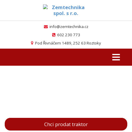
info@zemtechnika.cz
602 230 773
Pod Řivnáčem 1489, 252 63 Roztoky
Toggle
navigati
Co o nás řekli...
Chcete prodat traktor, jiný stroj či veterán?
Možnost nákupu protiúčtem!
Chci prodat traktor