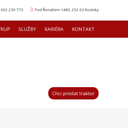
602 230 773
Pod Řivnáčem 1489, 252 63 Roztoky
ÝKUP
SLUŽBY
KARIÉRA
KONTAKT
Chcete prodat traktor, jiný stroj či veterán?
Možnost nákupu protiúčtem!
Chci prodat traktor