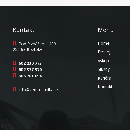
Kontakt
Menu
Home
Pod Řivnáčem 1489
252 63 Roztoky
Prodej
Výkup
602 230 773
Služby
602 377 370
606 201 094
Kariéra
Kontakt
info@zemtechnika.cz